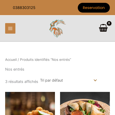
Aller
Reservation
0388303125
au
contenu
Accueil
/ Produits identifiés “Nos entrés”
Nos entrés
3 résultats affichés
Ce
Ce
produit
produi
a
a
plusieurs
plusieu