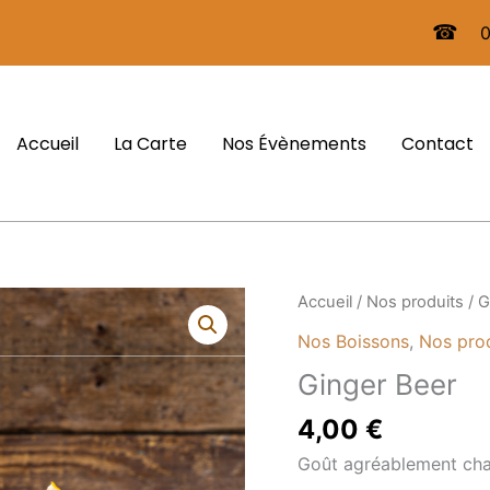
☎
Accueil
La Carte
Nos Évènements
Contact
quantité
Accueil
/
Nos produits
/ G
de
Nos Boissons
,
Nos pro
Ginger
Ginger Beer
Beer
4,00
€
Goût agréablement chau