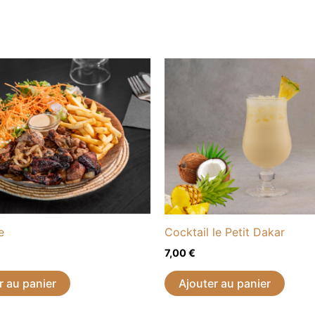
e
Cocktail le Petit Dakar
7,00
€
r au panier
Ajouter au panier