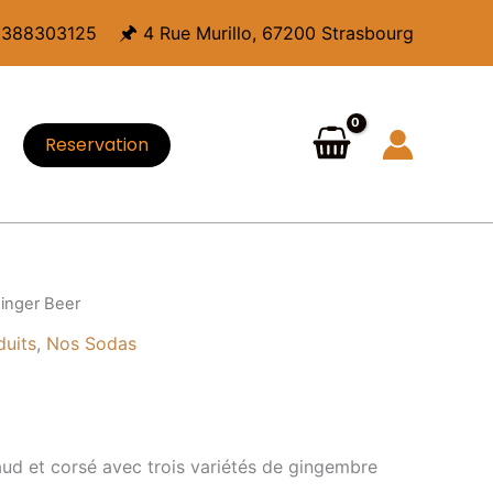
🖈
4 Rue Murillo, 67200 Strasbourg
0388303125
Reservation
inger Beer
duits
,
Nos Sodas
d et corsé avec trois variétés de gingembre